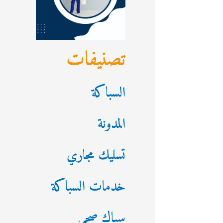
تصنيفات
السباكة
المدونة
تسليك مجاري
خدمات السباكة
سباك صحي